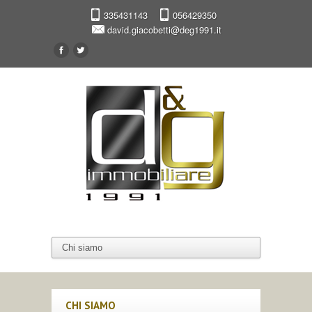
335431143
056429350
david.giacobetti@deg1991.it
CHI SIAMO