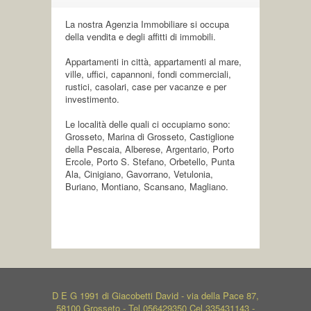
La nostra Agenzia Immobiliare si occupa
della vendita e degli affitti di immobili.
Appartamenti in città, appartamenti al mare,
ville, uffici, capannoni, fondi commerciali,
rustici, casolari, case per vacanze e per
investimento.
Le località delle quali ci occupiamo sono:
Grosseto, Marina di Grosseto, Castiglione
della Pescaia, Alberese, Argentario, Porto
Ercole, Porto S. Stefano, Orbetello, Punta
Ala, Cinigiano, Gavorrano, Vetulonia,
Buriano, Montiano, Scansano, Magliano.
D E G 1991 di Giacobetti David - via della Pace 87,
58100 Grosseto - Tel.056429350 Cel.335431143 -