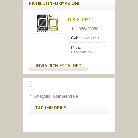
RICHIEDI INFORMAZIONI
D & G 1991
Tel:
056429350
Cel:
335431143
P.iva:
01665360531
INVIA RICHIESTA INFO
Categoria:
Commerciale
TAG IMMOBILE