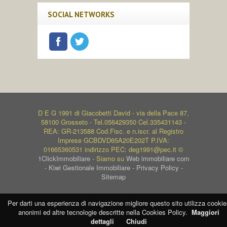
SOCIAL NETWORKS
D E G 1991 di Giacobetti David - via della Pace 87,
58100 Grosseto - Tel.056429350 Cel.335431143 -
REA: GR-213588 Cod.Fisc. e n.iscr. al Registro
Imprese GCBDVD65A20E202T P.IVA:
01665360531 indirizzo PEC: deg1991@pec.it ©
1ClickImmobiliare
- Siamo su
Web immobiliare com
-
Kiwi Gestionale Immobiliare
-
Privacy Policy
-
Sitemap
Per darti una esperienza di navigazione migliore questo sito utilizza cookie
anonimi ed altre tecnologie descritte nella Cookies Policy.
Maggiori
dettagli
Chiudi