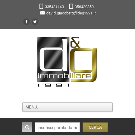
335431143
056429350
david.giacobetti@deg1991.it