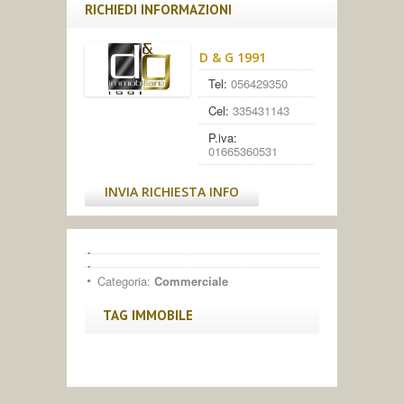
RICHIEDI INFORMAZIONI
D & G 1991
Tel:
056429350
Cel:
335431143
P.iva:
01665360531
INVIA RICHIESTA INFO
Categoria:
Commerciale
TAG IMMOBILE