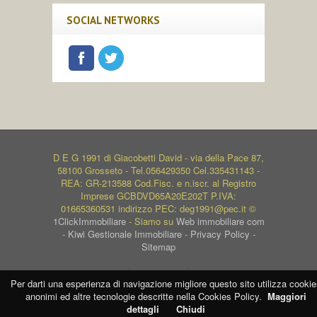
SOCIAL NETWORKS
D E G 1991 di Giacobetti David - via della Pace 87,
58100 Grosseto - Tel.056429350 Cel.335431143 -
REA: GR-213588 Cod.Fisc. e n.iscr. al Registro
Imprese GCBDVD65A20E202T P.IVA:
01665360531 indirizzo PEC: deg1991@pec.it ©
1ClickImmobiliare
- Siamo su
Web immobiliare com
-
Kiwi Gestionale Immobiliare
-
Privacy Policy
-
Sitemap
Per darti una esperienza di navigazione migliore questo sito utilizza cookie
anonimi ed altre tecnologie descritte nella Cookies Policy.
Maggiori
dettagli
Chiudi