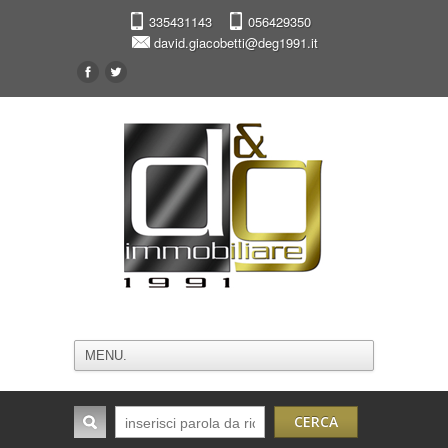
335431143
056429350
david.giacobetti@deg1991.it