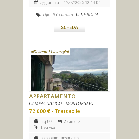
aggiornato il 17/07/2026 12:14:04
Tipo di Contratto:
In VENDITA
SCHEDA
all'interno 11 immagini
APPARTAMENTO
CAMPAGNATICO - MONTORSAIO
72.000 € - Trattabile
mq 60
2 camere
1 servizi
posto auto: posto auto