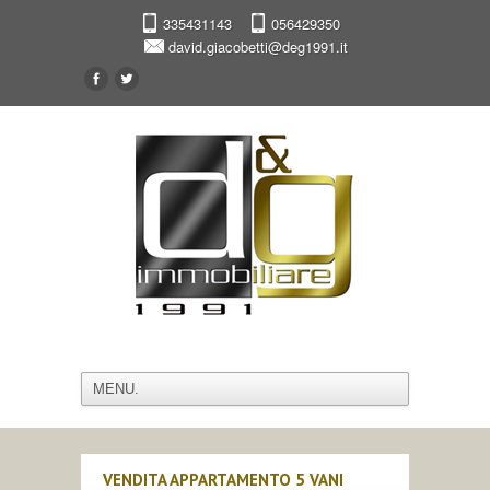
335431143
056429350
david.giacobetti@deg1991.it
VENDITA APPARTAMENTO 5 VANI