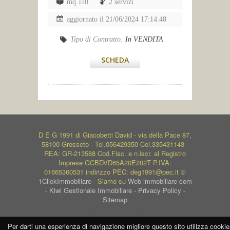
mq 110
2 servizi
aggiornato il 21/06/2024 17:14:48
Tipo di Contratto:
In VENDITA
SCHEDA
D E G 1991 di Giacobetti David - via della Pace 87,
58100 Grosseto - Tel.056429350 Cel.335431143 -
REA: GR-213588 Cod.Fisc. e n.iscr. al Registro
Imprese GCBDVD65A20E202T P.IVA:
01665360531 indirizzo PEC: deg1991@pec.it ©
1ClickImmobiliare
- Siamo su
Web immobiliare com
-
Kiwi Gestionale Immobiliare
-
Privacy Policy
-
Sitemap
Per darti una esperienza di navigazione migliore questo sito utilizza cookie